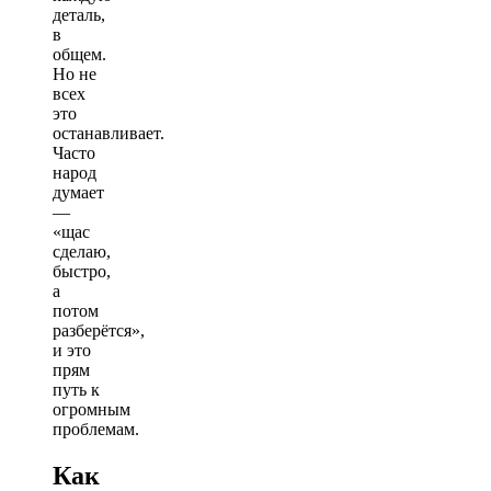
деталь,
в
общем.
Но не
всех
это
останавливает.
Часто
народ
думает
—
«щас
сделаю,
быстро,
а
потом
разберётся»,
и это
прям
путь к
огромным
проблемам.
Как