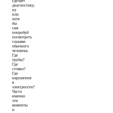
сделает
диагностику,
ну
или
хотя
бы
сам
попробуй
посмотреть
глазами
обычного
человека.
Где
трубы?
Где
стояки?
Где
нарушения
в
электросети?
Часто
именно
эти
моменты
и