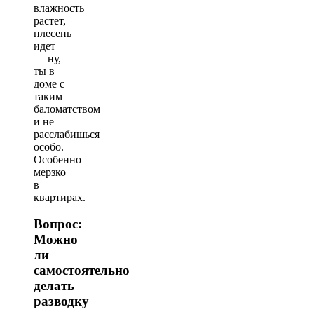
влажность
растет,
плесень
идет
— ну,
ты в
доме с
таким
баломатством
и не
расслабишься
особо.
Особенно
мерзко
в
квартирах.
Вопрос:
Можно
ли
самостоятельно
делать
разводку