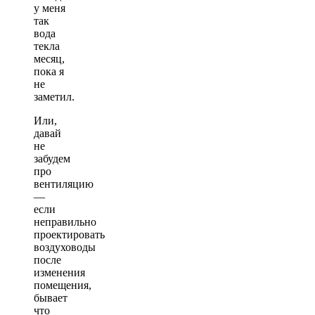
у меня
так
вода
текла
месяц,
пока я
не
заметил.
Или,
давай
не
забудем
про
вентиляцию
—
если
неправильно
проектировать
воздуховоды
после
изменения
помещения,
бывает
что