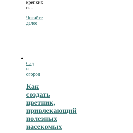
крепких
и…
Читайте
далее
Сад
и
огород
Как
создать
цветник,
привлекающий
полезных
насекомых