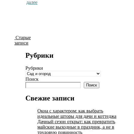
далее
Старые
записи
Рубрики
Рубрики
Поиск
Поиск
Свежие записи
Окна с характером: как выбрать
идеальные шторы для дачи и коттеджа
Дачный сезон открыт: как превратить
майские выходные в праздник, а не в
трудовую повинность