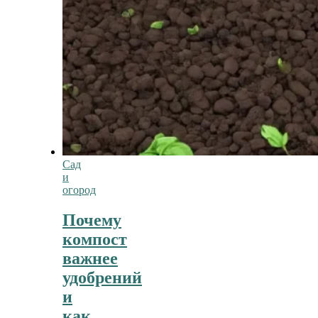
Сад
и
огород
Почему
компост
важнее
удобрений
и
как