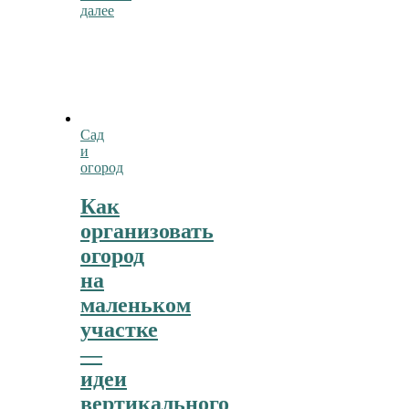
далее
Сад
и
огород
Как
организовать
огород
на
маленьком
участке
—
идеи
вертикального