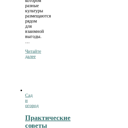
котором
разные
культуры
размещаются
рядом
для
взаимной
выгоды.
…
Читайте
далее
Сад
и
огород
Практические
советы