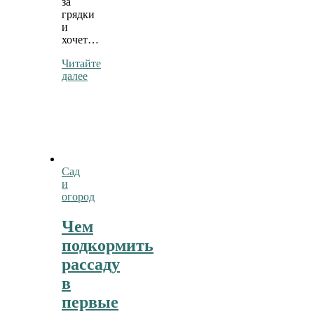
за
грядки
и
хочет…
Читайте
далее
Сад
и
огород
Чем
подкормить
рассаду
в
первые