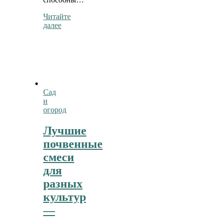
Читайте
далее
Сад
и
огород
Лучшие
почвенные
смеси
для
разных
культур
—