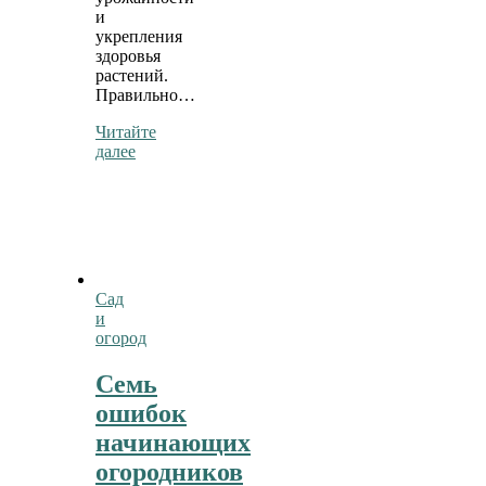
и
укрепления
здоровья
растений.
Правильно…
Читайте
далее
Сад
и
огород
Семь
ошибок
начинающих
огородников