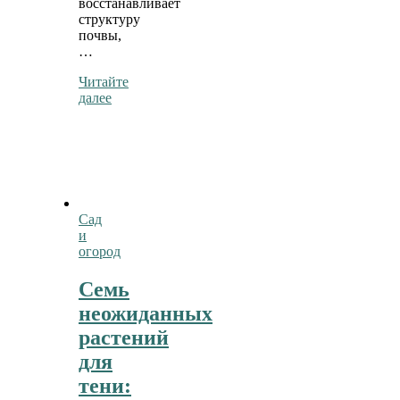
восстанавливает
структуру
почвы,
…
Читайте
далее
Сад
и
огород
Семь
неожиданных
растений
для
тени: