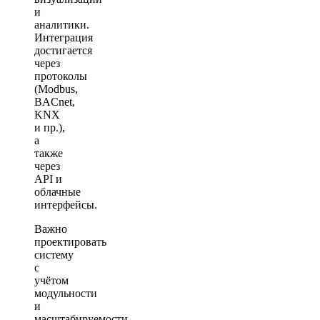
и
аналитики.
Интеграция
достигается
через
протоколы
(Modbus,
BACnet,
KNX
и пр.),
а
также
через
API и
облачные
интерфейсы.
Важно
проектировать
систему
с
учётом
модульности
и
масштабируемости.