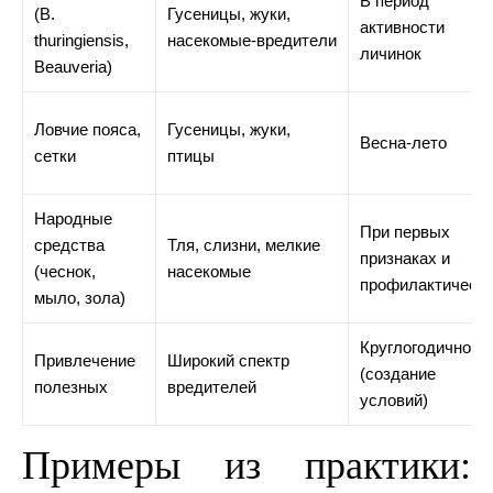
В период
(B.
Гусеницы, жуки,
активности
thuringiensis,
насекомые‑вредители
личинок
Beauveria)
Ловчие пояса,
Гусеницы, жуки,
Весна‑лето
сетки
птицы
Народные
При первых
средства
Тля, слизни, мелкие
признаках и
(чеснок,
насекомые
профилактическ
мыло, зола)
Круглогодично
Привлечение
Широкий спектр
(создание
полезных
вредителей
условий)
Примеры из практики: