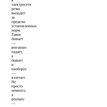
в
электросети
резко
выходит
за
пределы
установленных
норм.
Такое
бывает
—
внезапно
падает,
а
бывает
и
наоборот
—
взлетает.
Не
просто
немного,
а
реально
—