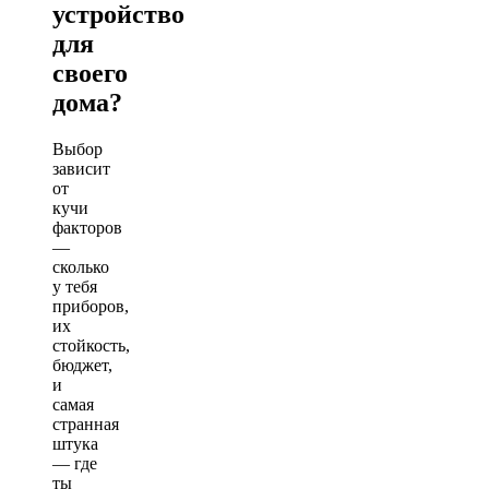
устройство
для
своего
дома?
Выбор
зависит
от
кучи
факторов
—
сколько
у тебя
приборов,
их
стойкость,
бюджет,
и
самая
странная
штука
— где
ты