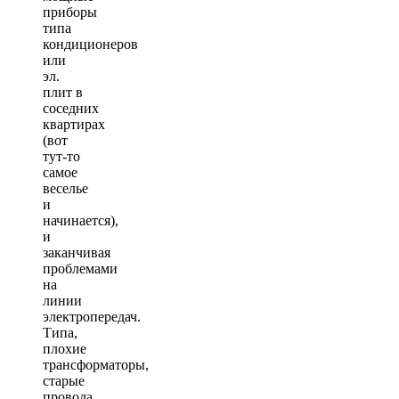
приборы
типа
кондиционеров
или
эл.
плит в
соседних
квартирах
(вот
тут-то
самое
веселье
и
начинается),
и
заканчивая
проблемами
на
линии
электропередач.
Типа,
плохие
трансформаторы,
старые
провода,