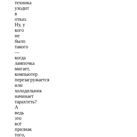
техника
уходит
в
отказ.
Ну, у
кого
не
было
такого
—
когда
лампочка
мигает,
компьютер
перезагружается
или
холодильник
начинает
тарахтеть?
А
ведь
это
всё
признак
того,