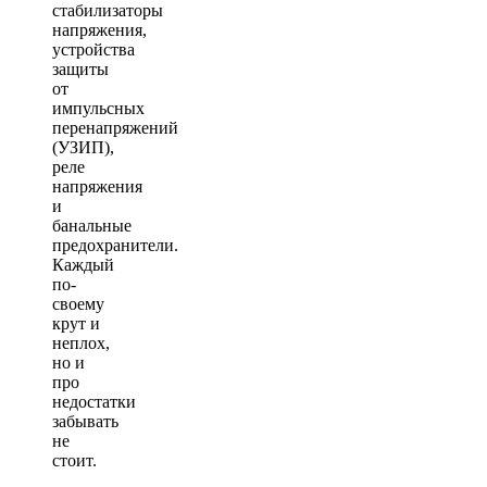
стабилизаторы
напряжения,
устройства
защиты
от
импульсных
перенапряжений
(УЗИП),
реле
напряжения
и
банальные
предохранители.
Каждый
по-
своему
крут и
неплох,
но и
про
недостатки
забывать
не
стоит.