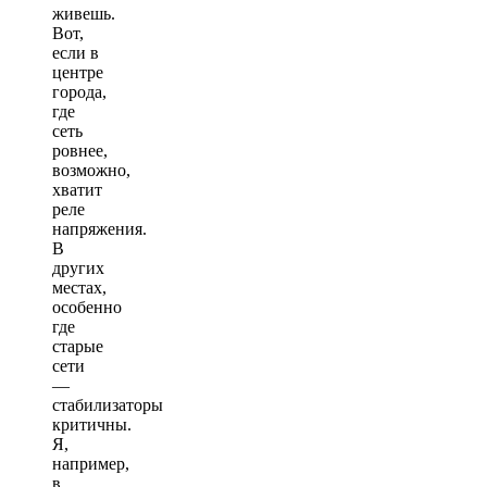
живешь.
Вот,
если в
центре
города,
где
сеть
ровнее,
возможно,
хватит
реле
напряжения.
В
других
местах,
особенно
где
старые
сети
—
стабилизаторы
критичны.
Я,
например,
в