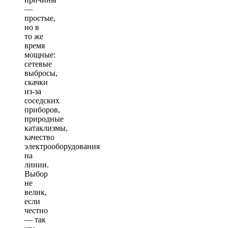
—
простые,
но в
то же
время
мощные:
сетевые
выбросы,
скачки
из-за
соседских
приборов,
природные
катаклизмы,
качество
электрооборудования
на
линии.
Выбор
не
велик,
если
честно
— так