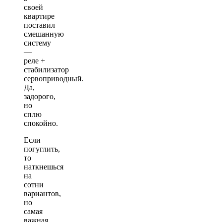
своей
квартире
поставил
смешанную
систему
—
реле +
стабилизатор
сервоприводный.
Да,
задорого,
но
сплю
спокойно.
Если
погуглить,
то
наткнешься
на
сотни
вариантов,
но
самая
важная