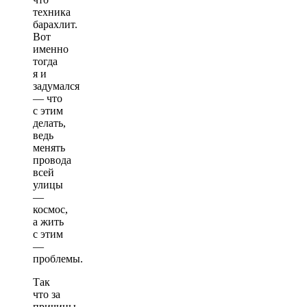
техника
барахлит.
Вот
именно
тогда
я и
задумался
— что
с этим
делать,
ведь
менять
провода
всей
улицы
—
космос,
а жить
с этим
—
проблемы.
Так
что за
причины