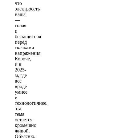
что
электросеть
наша
—
голая
и
беззащитная
перед
скачками
напряжения.
Короче,
и в
2025-
м, где
все
вроде
умнее
и
технологичнее,
эта
тема
остается
кромешно
живой.
Объясню,