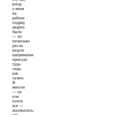
когда
у меня
на
районе
подряд
аварии
были
— по
несколько
раз на
неделе
напряжение
прыгало
туда-
сюда
как
сальто.
И
многие
— ну
или
почти
все —
жаловались,
что