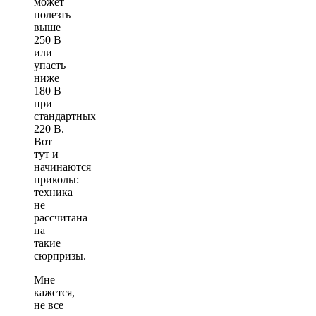
может
полезть
выше
250 В
или
упасть
ниже
180 В
при
стандартных
220 В.
Вот
тут и
начинаются
приколы:
техника
не
рассчитана
на
такие
сюрпризы.
Мне
кажется,
не все