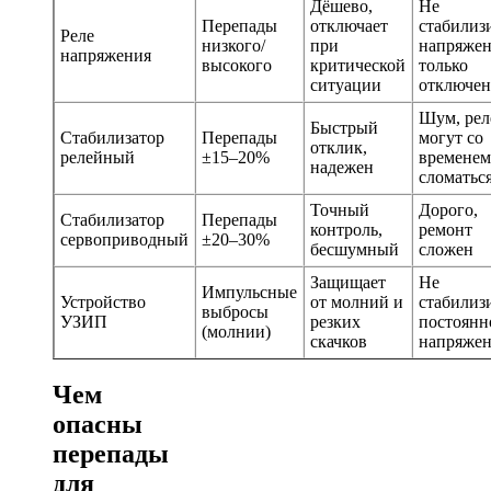
Дёшево,
Не
Перепады
отключает
стабилиз
Реле
низкого/
при
напряжен
напряжения
высокого
критической
только
ситуации
отключен
Шум, рел
Быстрый
Стабилизатор
Перепады
могут со
отклик,
релейный
±15–20%
временем
надежен
сломатьс
Точный
Дорого,
Стабилизатор
Перепады
контроль,
ремонт
сервоприводный
±20–30%
бесшумный
сложен
Защищает
Не
Импульсные
Устройство
от молний и
стабилиз
выбросы
УЗИП
резких
постоянн
(молнии)
скачков
напряже
Чем
опасны
перепады
для