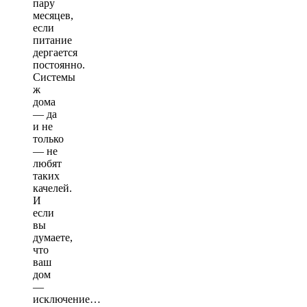
пару
месяцев,
если
питание
дергается
постоянно.
Системы
ж
дома
— да
и не
только
— не
любят
таких
качелей.
И
если
вы
думаете,
что
ваш
дом
—
исключение…