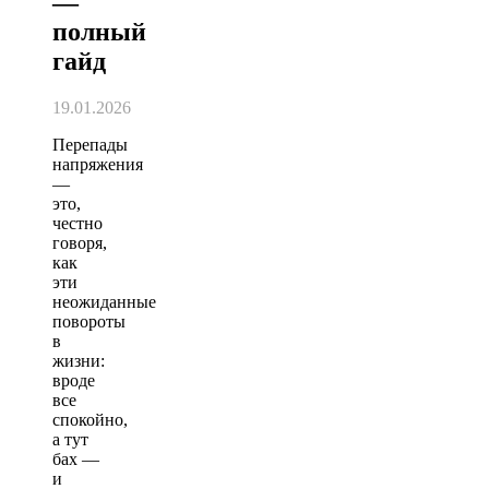
—
полный
гайд
19.01.2026
Перепады
напряжения
—
это,
честно
говоря,
как
эти
неожиданные
повороты
в
жизни:
вроде
все
спокойно,
а тут
бах —
и