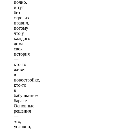
полно,
и тут
без
строгих
правил,
потому
что у
каждого
дома
своя
история
—
кто-то
живет
в
новостройке,
кто-то
в
бабушкином
бараке.
Основные
решения
—
это,
условно,