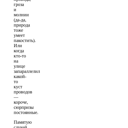
гроза
и
молнии
(да-да,
природа
тоже
умеет
пакостить).
Или
когда
кто-то
на
улице
запараллелил
какой-
то
куст
проводов
—
короче,
сюрпризы
постоянные.
Памятую
случай,