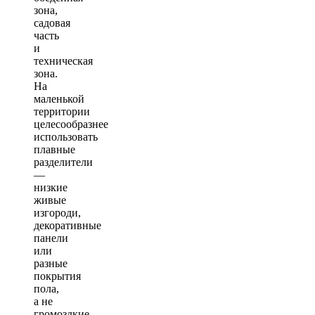
зона,
садовая
часть
и
техническая
зона.
На
маленькой
территории
целесообразнее
использовать
плавные
разделители
—
низкие
живые
изгороди,
декоративные
панели
или
разные
покрытия
пола,
а не
громоздкие