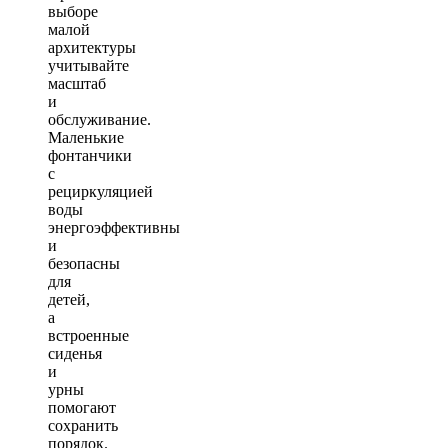
выборе
малой
архитектуры
учитывайте
масштаб
и
обслуживание.
Маленькие
фонтанчики
с
рециркуляцией
воды
энергоэффективны
и
безопасны
для
детей,
а
встроенные
сиденья
и
урны
помогают
сохранить
порядок.