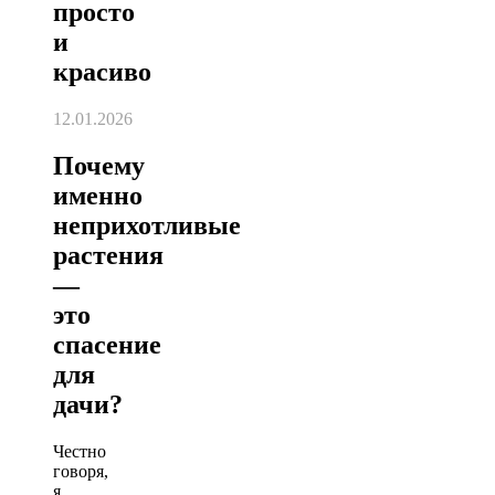
просто
и
красиво
12.01.2026
Почему
именно
неприхотливые
растения
—
это
спасение
для
дачи?
Честно
говоря,
я