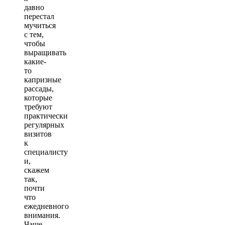
давно
перестал
мучиться
с тем,
чтобы
выращивать
какие-
то
капризные
рассады,
которые
требуют
практически
регулярных
визитов
к
специалисту
и,
скажем
так,
почти
что
ежедневного
внимания.
Чаще