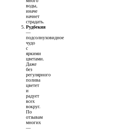
много
воды,
иначе
начнет
страдать.
Рудбекия
—
подсолнуховидное
чудо
с
яркими
цветами.
Даже
без
регулярного
полива
цветет
и
радует
всех
вокруг.
По
отзывам
многих
—