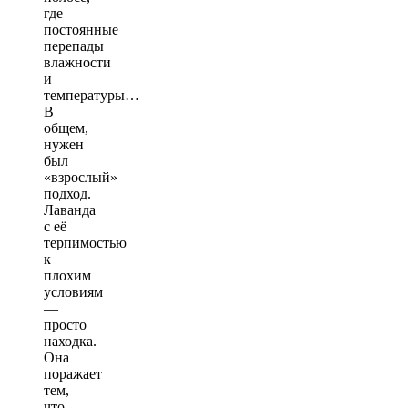
где
постоянные
перепады
влажности
и
температуры…
В
общем,
нужен
был
«взрослый»
подход.
Лаванда
с её
терпимостью
к
плохим
условиям
—
просто
находка.
Она
поражает
тем,
что,