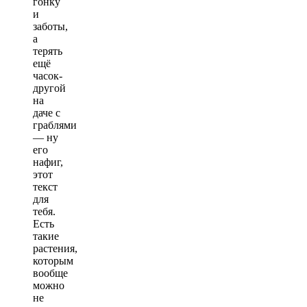
гонку
и
заботы,
а
терять
ещё
часок-
другой
на
даче с
граблями
— ну
его
нафиг,
этот
текст
для
тебя.
Есть
такие
растения,
которым
вообще
можно
не