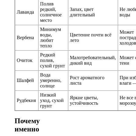
Полив
редкий,
Запах, цвет
Не люби
Лаванда
солнечное
длительный
воды
место
Минимум
Может
воды,
Цветение почти всё
Вербена
пострад
любит
лето
холодо
тепло
Редкий
Малотребовательный,
Может с
Очиток
полив,
дикий вид
тени
сухой грунт
Вода
Рост ароматного
При из
Шалфей
умеренно,
листа
влаги 
солнце
Низкий
Яркие цветы,
Не все
Рудбекия
уход, сухой
устойчивость
морозо
грунт
Почему
именно