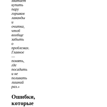
хватает
купить
пару
горшков
лаванды
и
очитка,
чтоб
вообще
забыть
о
проблемах.
Главное
—
понять,
где
посадить
и не
поливать
лишний
раз.»
Ошибки,
которые