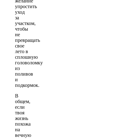
желание
упростить
уход
за
участком,
чтобы
не
превращать
свое
лето в
сплошную
головоломку
из
поливов
и
подкормок.
В
общем,
если
твоя
жизнь
похожа
на
вечную