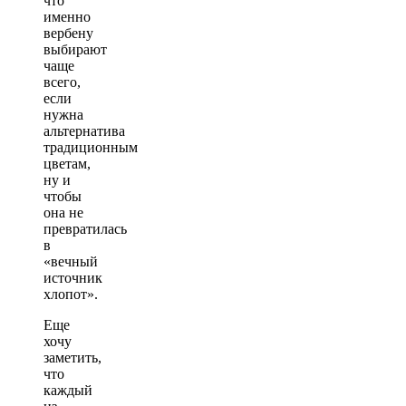
что
именно
вербену
выбирают
чаще
всего,
если
нужна
альтернатива
традиционным
цветам,
ну и
чтобы
она не
превратилась
в
«вечный
источник
хлопот».
Еще
хочу
заметить,
что
каждый