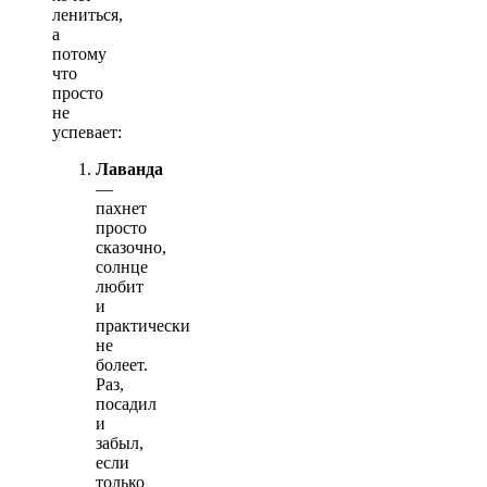
лениться,
а
потому
что
просто
не
успевает:
Лаванда
—
пахнет
просто
сказочно,
солнце
любит
и
практически
не
болеет.
Раз,
посадил
и
забыл,
если
только