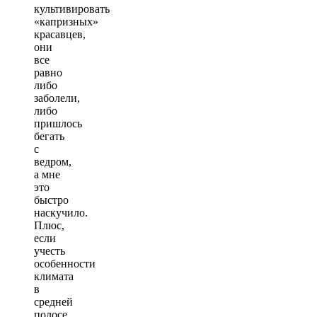
культивировать
«капризных»
красавцев,
они
все
равно
либо
заболели,
либо
пришлось
бегать
с
ведром,
а мне
это
быстро
наскучило.
Плюс,
если
учесть
особенности
климата
в
средней
полосе,