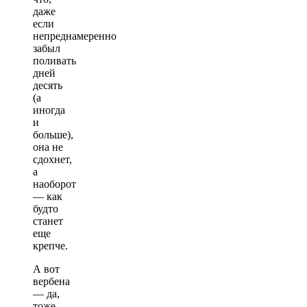
даже
если
непреднамеренно
забыл
поливать
дней
десять
(а
иногда
и
больше),
она не
сдохнет,
а
наоборот
— как
будто
станет
еще
крепче.
А вот
вербена
— да,
тоже