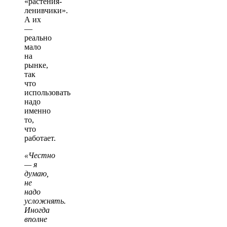
«растения-
ленивчики».
А их
—
реально
мало
на
рынке,
так
что
использовать
надо
именно
то,
что
работает.
«Честно
— я
думаю,
не
надо
усложнять.
Иногда
вполне