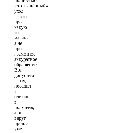
полностью
«отстранённый»
уход
— это
про
какую-
то
магию,
а не
про
грамотное
аккуратное
обращение.
Вот
допустим
— ну,
посадил
я
очиток
в
полутень,
а он
вдруг
пропал
уже