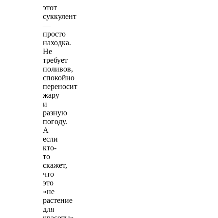
этот
суккулент
—
просто
находка.
Не
требует
поливов,
спокойно
переносит
жару
и
разную
погоду.
А
если
кто-
то
скажет,
что
это
«не
растение
для
красоты»