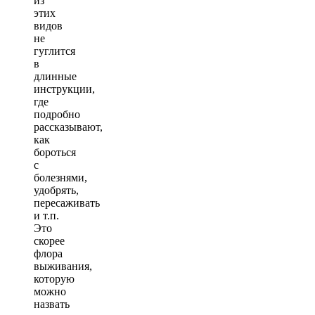
из
этих
видов
не
гуглится
в
длинные
инструкции,
где
подробно
рассказывают,
как
бороться
с
болезнями,
удобрять,
пересаживать
и т.п.
Это
скорее
флора
выживания,
которую
можно
назвать