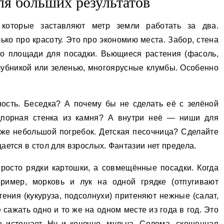
ля больших результатов
которые заставляют метр земли работать за два.
ько про красоту. Это про экономию места. Забор, стена
то площади для посадки. Вьющиеся растения (фасоль,
клубникой или зеленью, многоярусные клумбы. Особенно
сть. Беседка? А почему бы не сделать её с зелёной
дпорная стенка из камня? А внутри неё — ниши для
аже небольшой погребок. Детская песочница? Сделайте
ается в стол для взрослых. Фантазии нет предела.
росто рядки картошки, а совмещённые посадки. Когда
пример, морковь и лук на одной грядке (отпугивают
тения (кукуруза, подсолнухи) притеняют нежные (салат,
 сажать одно и то же на одном месте из года в год. Это
е истощает. Ну и конечно, мульча. Солома, скошенная