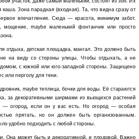
юбой участок, даже самый маленький, состоит из зон. Их
каша. Зона парадная (входная). Та, что видна сразу от
первое впечатление. Сюда — красота, минимум забот.
и, мощение, maybe маленький фонтанчик или просто
зона.
ля отдыха, детская площадка, мангал. Это должно быть
не на виду со стороны улицы. Чтобы отдыхать, а не
а домом, с южной или юго-западной стороны. Защищено
с или перголу для тени.
 дровник, maybe теплица, бочки для воды. Её стараются
стка, за декоративными ширмами из вьющихся растений
е — огород, если он у вас есть. Но огород — особая
остью прятать, но он должен быть организованным.
ыло удобно подходить с любой стороны.
ки. Она может быть и декоративной, и плодовой. Важно