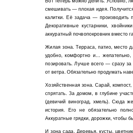
Вот теперь можно делить. Условно, л
смешивать — плохая идея. Получится 
калитки. Её задача — производить 
Декоративные кустарники, хвойник
аккуратный почвопокровник вместо га
Жилая зона. Терраса, патио, место д
удобно, комфортно и… желательно, 
позировать. Лучше всего — сразу з
от ветра. Обязательно продумать наве
Хозяйственная зона. Сарай, компост,
спрятать. За домом, в глубине уча
(девичий виноград, хмель). Сюда ж
история. Его не обязательно полн
Аккуратные грядки, дорожки, чтобы б
И зона сада. Деревья, кусты, цветни