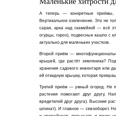
Маленькие хитрости д
А теперь — конкретные приёмы, 
Вертикальное озеленение. Это не тол
сарая, арка над скамейкой — всё э
огурцы, горох), подвесные кашпо с 
актуально для маленьких участков.
Второй приём — многофункционально
крышей, где растёт земляника? По
хранения садового инвентаря или д
ей откидную крышку, которая превращ
Третий приём — умный огород. Не п
растения помогают друг другу. На
вредителей друг друга). Высокие рас
шпинат). И главное — севооборот. Не
и урожайность повышает, и почву н