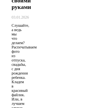
своими
руками
03.01.2026
Слушайте,
а ведь
мы
что
делаем?
Распечатываем
фото
из
отпуска,
свадьбы,
с дня
рождения
ребенка.
Кладем
в
красивый
файлик.
Или, в
лучшем
случае,