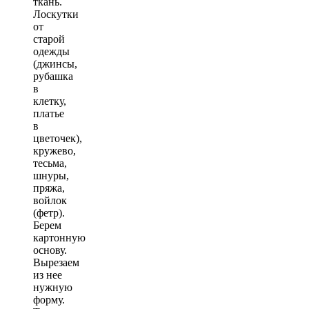
ткань.
Лоскутки
от
старой
одежды
(джинсы,
рубашка
в
клетку,
платье
в
цветочек),
кружево,
тесьма,
шнуры,
пряжа,
войлок
(фетр).
Берем
картонную
основу.
Вырезаем
из нее
нужную
форму.