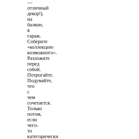
—
отличный
декор!),
на
балкон,
в
гараж.
Соберите
«коллекцию
возможного».
Разложите
перед
собой.
Потрогайте.
Подумайте,
что
с
чем
сочетается.
Только
потом,
если
чего-
то
категорически