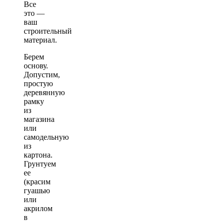
Все
это —
ваш
строительный
материал.
Берем
основу.
Допустим,
простую
деревянную
рамку
из
магазина
или
самодельную
из
картона.
Грунтуем
ее
(красим
гуашью
или
акрилом
в