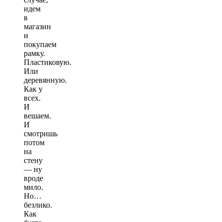
идем
в
магазин
и
покупаем
рамку.
Пластиковую.
Или
деревянную.
Как у
всех.
И
вешаем.
И
смотришь
потом
на
стену
— ну
вроде
мило.
Но…
безлико.
Как