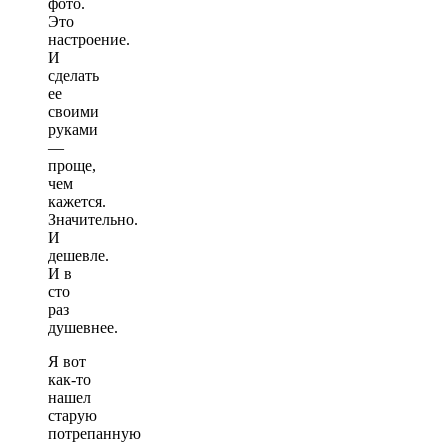
фото.
Это
настроение.
И
сделать
ее
своими
руками
—
проще,
чем
кажется.
Значительно.
И
дешевле.
И в
сто
раз
душевнее.
Я вот
как-то
нашел
старую
потрепанную