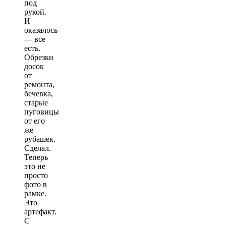
под
рукой.
И
оказалось
— все
есть.
Обрезки
досок
от
ремонта,
бечевка,
старые
пуговицы
от его
же
рубашек.
Сделал.
Теперь
это не
просто
фото в
рамке.
Это
артефакт.
С