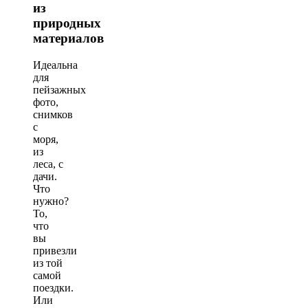
из
природных
материалов
Идеальна
для
пейзажных
фото,
снимков
с
моря,
из
леса, с
дачи.
Что
нужно?
То,
что
вы
привезли
из той
самой
поездки.
Или