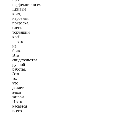
перфекционизм.
Кривые
края,
неровная
покраска,
слегка
торчащий
клей
— это
не
брак.
Это
свидетельства
ручной
работы.
Это
то,
что
делает
вещь
живой.
И это
касается
всего