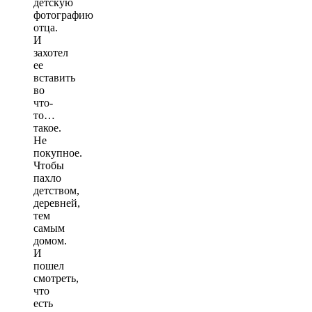
детскую
фотографию
отца.
И
захотел
ее
вставить
во
что-
то…
такое.
Не
покупное.
Чтобы
пахло
детством,
деревней,
тем
самым
домом.
И
пошел
смотреть,
что
есть