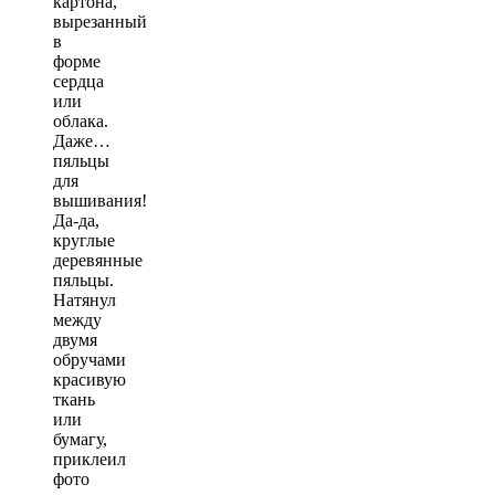
картона,
вырезанный
в
форме
сердца
или
облака.
Даже…
пяльцы
для
вышивания!
Да-да,
круглые
деревянные
пяльцы.
Натянул
между
двумя
обручами
красивую
ткань
или
бумагу,
приклеил
фото