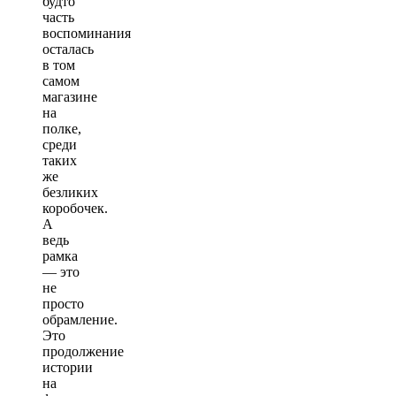
будто
часть
воспоминания
осталась
в том
самом
магазине
на
полке,
среди
таких
же
безликих
коробочек.
А
ведь
рамка
— это
не
просто
обрамление.
Это
продолжение
истории
на