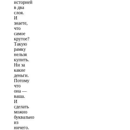
историей
в два
слоя.
И
знаете,
что
самое
крутое?
Такую
рамку
нельзя
купить.
Ни за
какие
деньги.
Потому
что
она —
ваша.
И
сделать
можно
буквально
из
ничего.