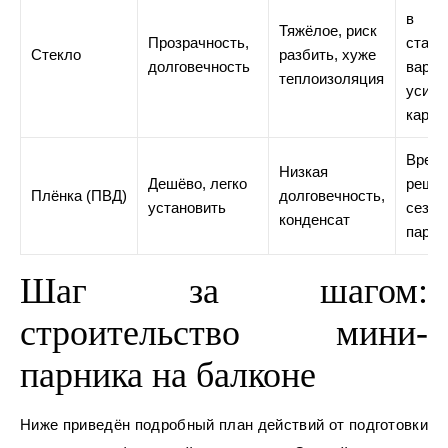
в
Тяжёлое, риск
Прозрачность,
стаци
Стекло
разбить, хуже
долговечность
вариа
теплоизоляция
усил
карка
Врем
Низкая
Дешёво, легко
решен
Плёнка (ПВД)
долговечность,
установить
сезон
конденсат
парни
Шаг за шагом:
строительство мини-
парника на балконе
Ниже приведён подробный план действий от подготовки