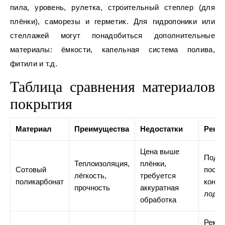
пила, уровень, рулетка, строительный степлер (для
плёнки), саморезы и герметик. Для гидропоники или
стеллажей могут понадобиться дополнительные
материалы: ёмкости, капельная система полива,
фитили и т.д.
Таблица сравнения материалов
покрытия
Материал
Преимущества
Недостатки
Реко
Цена выше
Подхо
Теплоизоляция,
плёнки,
Сотовый
посто
лёгкость,
требуется
поликарбонат
конст
прочность
аккуратная
лодж
обработка
Реком