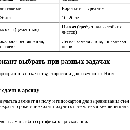
лительные
Короткие — средние
0+ лет
10–20 лет
Низкая (требует влагостойких
ысокая (цементная)
листов)
окальная реставрация,
Легкая замена листа, шпаклевка
патлевка
швов
риант выбрать при разных задачах
приоритетов по качеству, скорости и долговечности. Ниже —
сдачи в аренду
ультата ламинат на полу и гипсокартон для выравнивания стен
сократит сроки и позволит получить приемлемый внешний вид с
ёвый ламинат без сертификатов рискованно.