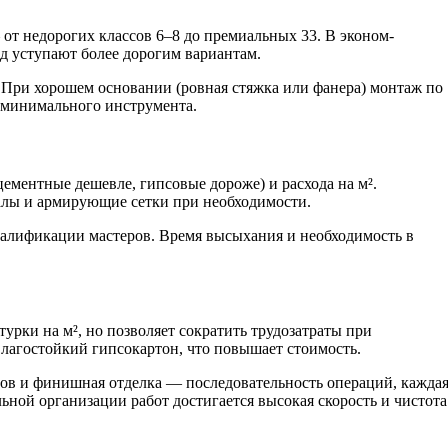
от недорогих классов 6–8 до премиальных 33. В эконом-
ид уступают более дорогим вариантам.
. При хорошем основании (ровная стяжка или фанера) монтаж по
 минимального инструмента.
цементные дешевле, гипсовые дороже) и расхода на м².
иалы и армирующие сетки при необходимости.
валификации мастеров. Время высыхания и необходимость в
урки на м², но позволяет сократить трудозатраты при
лагостойкий гипсокартон, что повышает стоимость.
вов и финишная отделка — последовательность операций, кажда
ьной организации работ достигается высокая скорость и чистота