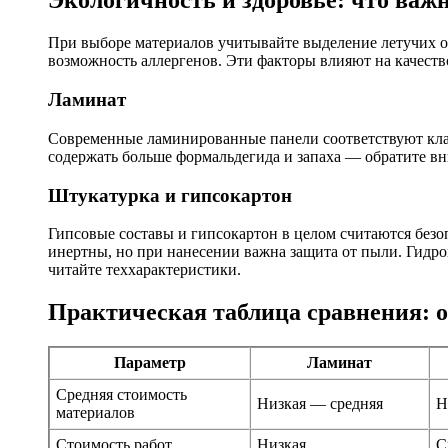
Экологичность и здоровье: что важн
При выборе материалов учитывайте выделение летучих о
возможность аллергенов. Эти факторы влияют на качеств
Ламинат
Современные ламинированные панели соответствуют клас
содержать больше формальдегида и запаха — обратите в
Штукатурка и гипсокартон
Гипсовые составы и гипсокартон в целом считаются без
инертны, но при нанесении важна защита от пыли. Гидр
читайте теххарактеристики.
Практическая таблица сравнения: 
Параметр
Ламинат
Средняя стоимость
Низкая — средняя
Н
материалов
Стоимость работ
Низкая
С