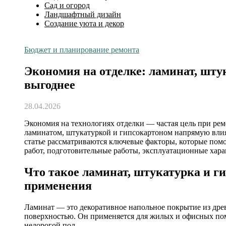
Сад и огород
Ландшафтный дизайн
Создание уюта и декор
Бюджет и планирование ремонта
Экономия на отделке: ламинат, шту
выгоднее
28.04.2026
Экономия на технологиях отделки — частая цель при ремонте жилья и коммерческих помещений. Выбор между
ламинатом, штукатуркой и гипсокартоном напрямую влияет
статье рассматриваются ключевые факторы, которые пом
работ, подготовительные работы, эксплуатационные хар
Что такое ламинат, штукатурка и ги
применения
Ламинат — это декоративное напольное покрытие из дре
поверхностью. Он применяется для жилых и офисных пом
недорогой пол.