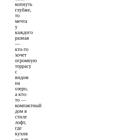
копнуть
глубже,
то
мечта
у
каждого
разная
—
кто-то
хочет
огромную
террасу
с
видом
на
озеро,
а кто-
то —
компактный
дом в
стиле
лофт,
где
кухня
— как