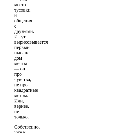
место
тусовки
и
общения
с
друзьями.
И тут
вырисовывается
первый
ньюанс:
дом
мечты
— он
про
чувства,
не про
квадратные
метры.
Или,
вернее,
не
только.
Собственно,
уже к