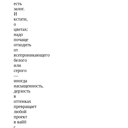
есть
залог.
И
кстати,
о
цветах:
надо
почаще
отходить
от
всепроникающего
белого
или
серого
—
иногда
насыщенность,
дерзость
в
оттенках
превращает
любой
проект
в вайб
с