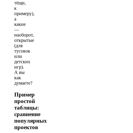
тёщи,
к
примеру),
а
какие
—
наоборот,
открытые
(для
тусовок
или
детских
игр).
А вы
как
думаете?
Пример
простой
таблицы:
сравнение
популярных
проектов