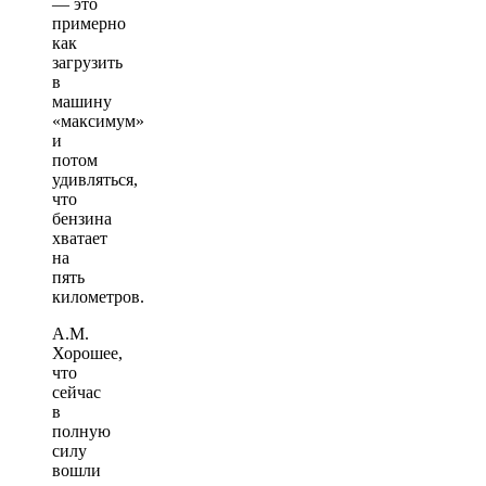
— это
примерно
как
загрузить
в
машину
«максимум»
и
потом
удивляться,
что
бензина
хватает
на
пять
километров.
А.М.
Хорошее,
что
сейчас
в
полную
силу
вошли