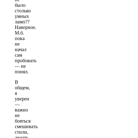
было
столько
умных
ламп??
Наверное.
М.б.
пока
не
начал
сам
пробовать
— не
понял.
В
общем,
я
уверен
—
важно
не
бояться
смешивать
стили,
делать