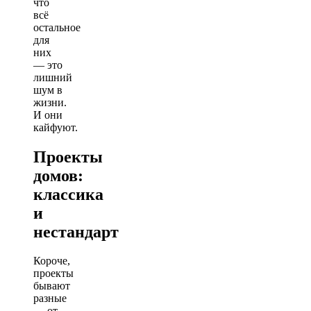
что
всё
остальное
для
них
— это
лишний
шум в
жизни.
И они
кайфуют.
Проекты
домов:
классика
и
нестандарт
Короче,
проекты
бывают
разные
— от