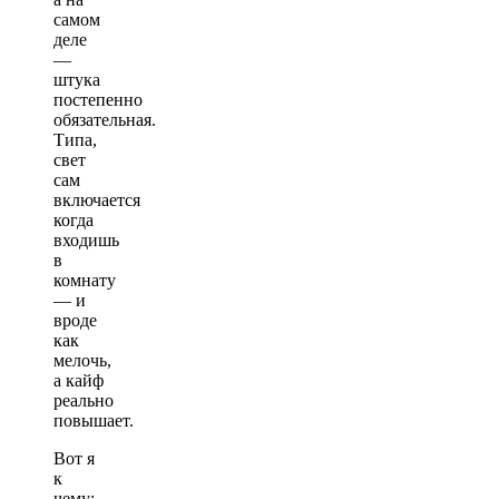
самом
деле
—
штука
постепенно
обязательная.
Типа,
свет
сам
включается
когда
входишь
в
комнату
— и
вроде
как
мелочь,
а кайф
реально
повышает.
Вот я
к
чему: