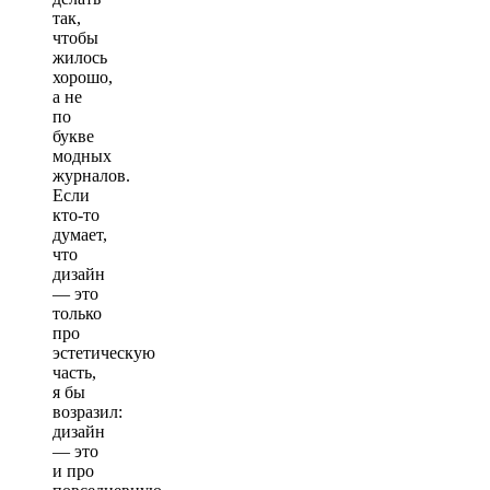
так,
чтобы
жилось
хорошо,
а не
по
букве
модных
журналов.
Если
кто-то
думает,
что
дизайн
— это
только
про
эстетическую
часть,
я бы
возразил:
дизайн
— это
и про