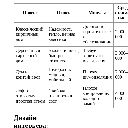
Сред
Проект
Плюсы
Минусы
стоим
тыс. 
Дорогой в
Классический
Надежность,
строительстве
5 000–
кирпичный
тепло, вечная
и
000
дом
классика
обслуживании
Деревянный
Экологичность,
Требует
3 000–
каркасный
быстро
защиты от
000
дом
строится
влаги, огня
Недорогой,
Дом из
Плохая
2 000–
модный,
контейнеров
шумоизоляция
000
мобильный
Плохое
Лофт с
Свобода
зонирование,
4 000–
открытым
планировки,
холодно
000
пространством
свет
зимой
Дизайн
интерьера: