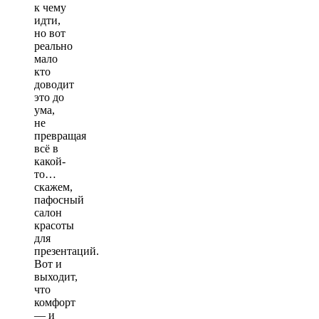
к чему
идти,
но вот
реально
мало
кто
доводит
это до
ума,
не
превращая
всё в
какой-
то…
скажем,
пафосный
салон
красоты
для
презентаций.
Вот и
выходит,
что
комфорт
— и