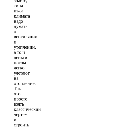
знаете,
типа
из-за
климата
надо
думать
о
вентиляции
и
утеплении,
а то и
деньги
потом
легко
улетают
на
отопление.
Так
что
просто
взять
классический
чертёж
и
строить