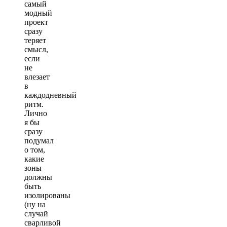
самый
модный
проект
сразу
теряет
смысл,
если
не
влезает
в
каждодневный
ритм.
Лично
я бы
сразу
подумал
о том,
какие
зоны
должны
быть
изолированы
(ну на
случай
сварливой