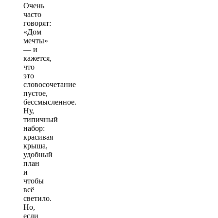
Очень
часто
говорят:
«Дом
мечты»
— и
кажется,
что
это
словосочетание
пустое,
бессмысленное.
Ну,
типичный
набор:
красивая
крыша,
удобный
план
и
чтобы
всё
светило.
Но,
если