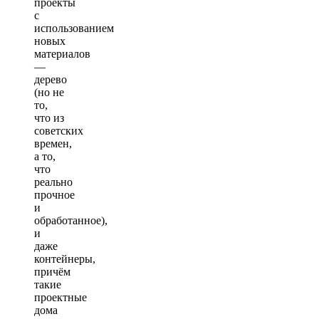
проекты
с
использованием
новых
материалов
—
дерево
(но не
то,
что из
советских
времен,
а то,
что
реально
прочное
и
обработанное),
и
даже
контейнеры,
причём
такие
проектные
дома