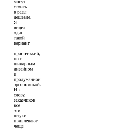
могут
стоить
в разы
дешевле.
Я
видел
один
такой
вариант
—
простенький,
но с
шикарным
дизайном
и
продуманной
эргономикой.
И к
слову,
заказчиков
все
эти
штуки
привлекают
чаще