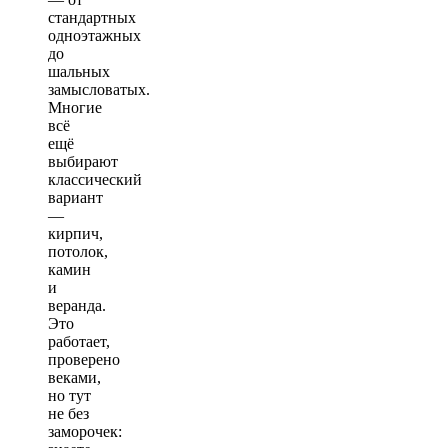
стандартных
одноэтажных
до
шальных
замысловатых.
Многие
всё
ещё
выбирают
классический
вариант
—
кирпич,
потолок,
камин
и
веранда.
Это
работает,
проверено
веками,
но тут
не без
заморочек: