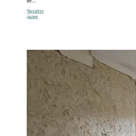
не…
Читайте
далее