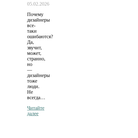
05.02.2026
Почему
дизайнеры
все-
таки
ошибаются?
Да,
звучит,
может,
странно,
но
—
дизайнеры
тоже
люди.
Не
всегда…
Читайте
далее