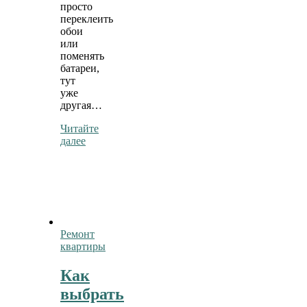
просто
переклеить
обои
или
поменять
батареи,
тут
уже
другая…
Читайте
далее
Ремонт
квартиры
Как
выбрать