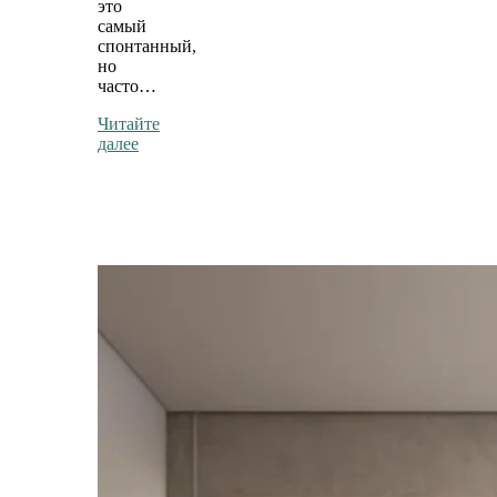
это
самый
спонтанный,
но
часто…
Читайте
далее