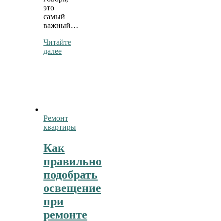
это
самый
важный…
Читайте
далее
Ремонт
квартиры
Как
правильно
подобрать
освещение
при
ремонте