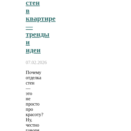
стен
в
квартире
—
тренды
и
идеи
07.02.2026
Почему
отделка
стен
—
это
не
просто
про
красоту?
Ну,
честно
говоря,