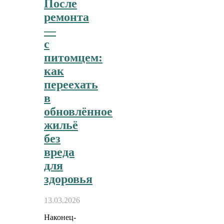
После
ремонта
—
с
питомцем:
как
переехать
в
обновлённое
жильё
без
вреда
для
здоровья
13.03.2026
Наконец-