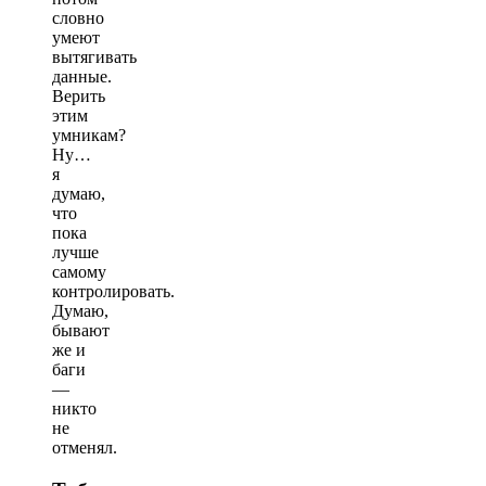
словно
умеют
вытягивать
данные.
Верить
этим
умникам?
Ну…
я
думаю,
что
пока
лучше
самому
контролировать.
Думаю,
бывают
же и
баги
—
никто
не
отменял.