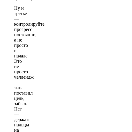
Ну и
третье
—
контролируйте
прогресс
постоянно,
а не
просто
в
начале.
Это
не
просто
челлендж
—
типа
поставил
цель,
забыл.
Нет
—
держать
пальцы
на