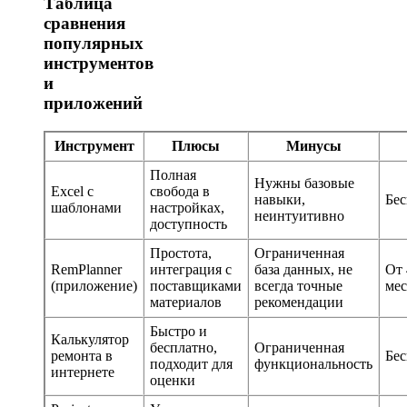
Таблица
сравнения
популярных
инструментов
и
приложений
Инструмент
Плюсы
Минусы
Полная
Нужны базовые
Excel с
свобода в
навыки,
Бес
шаблонами
настройках,
неинтуитивно
доступность
Простота,
Ограниченная
RemPlanner
интеграция с
база данных, не
От 
(приложение)
поставщиками
всегда точные
мес
материалов
рекомендации
Быстро и
Калькулятор
бесплатно,
Ограниченная
ремонта в
Бес
подходит для
функциональность
интернете
оценки