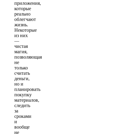
приложения,
которые
реально
облегчают
жизнь.
Некоторые
из них
—
чистая
магия,
позволяющая
не
только
считать
деньги,
но и
планировать
покупку
материалов,
следить
за
сроками
и
вообще
не