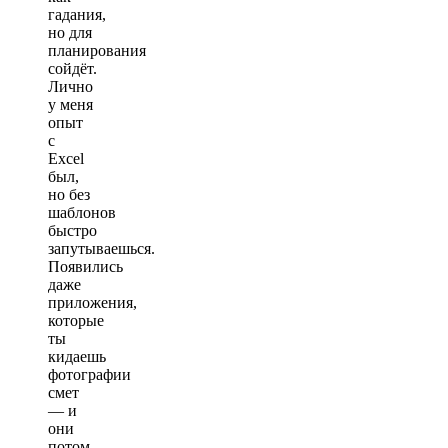
гадания,
но для
планирования
сойдёт.
Лично
у меня
опыт
с
Excel
был,
но без
шаблонов
быстро
запутываешься.
Появились
даже
приложения,
которые
ты
кидаешь
фотографии
смет
— и
они
потом