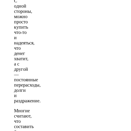
С
одной
стороны,
можно
просто
купить
что-то
и
надеяться,
что
денег
хватит,
а с
другой
—
постоянные
перерасходы,
долги
и
раздражение.
Многие
считают,
что
составить