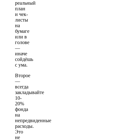
реальный
план
и чек-
листы
на
бумаге
или в
голове
—
иначе
сойдёшь
с ума.
Второе
—
всегда
закладывайте
10-
20%
фонда
на
непредвиденные
расходы.
Это
не