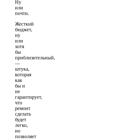
Ну
или
почти.
Жесткий
бюджет,
ну
или
хотя
бы
приблизительный,
—
штука,
которая
как
бы и
не
гарантирует,
что
ремонт
сделать
будет
легко,
но
позволяет