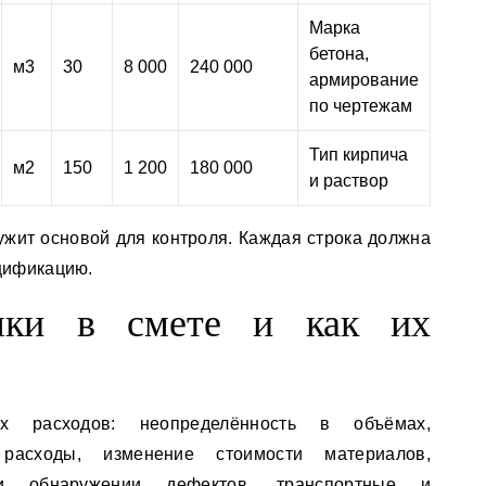
Марка
бетона,
м3
30
8 000
240 000
армирование
по чертежам
Тип кирпича
м2
150
1 200
180 000
и раствор
ужит основой для контроля. Каждая строка должна
ецификацию.
шки в смете и как их
х расходов: неопределённость в объёмах,
асходы, изменение стоимости материалов,
и обнаружении дефектов, транспортные и