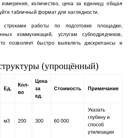
измерения, количество, цена за единицу, общая
уйте табличный формат для наглядности.
 строками работы по подготовке площадки,
нных коммуникаций, услугам субподрядчиков,
Это позволяет быстро выявлять дискрепансы и
структуры (упрощённый)
Цена
Кол-
Ед.
за
Стоимость
Примечание
во
ед.
Указать
глубину и
м3
200
300
60 000
способ
утилизации